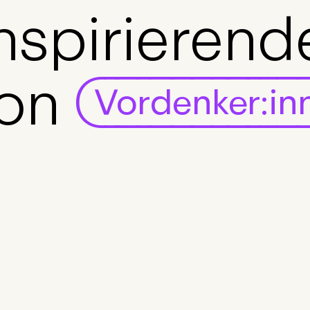
nspirierend
on
Tech-Enthusi