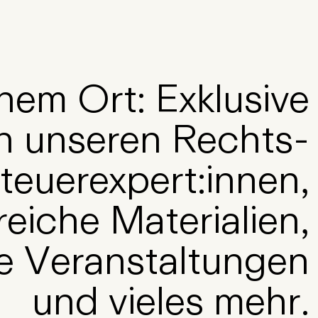
inem
Ort:
Exklusive
n
unseren
Rechts-
teuerexpert:innen
,
freiche
Materialien
,
e
Veranstaltungen
und
vieles
mehr
.