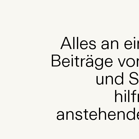
Alles
an
e
Beiträge
vo
und
S
hil
anstehend