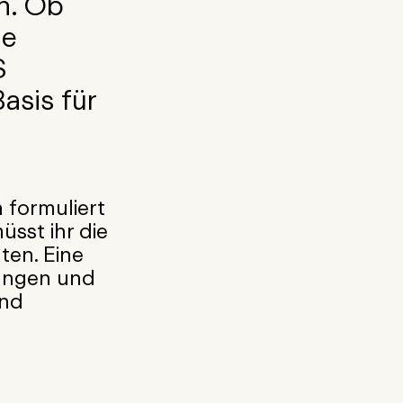
ln. Ob
ie
S
asis für
 formuliert
sst ihr die
ten. Eine
ungen und
ind