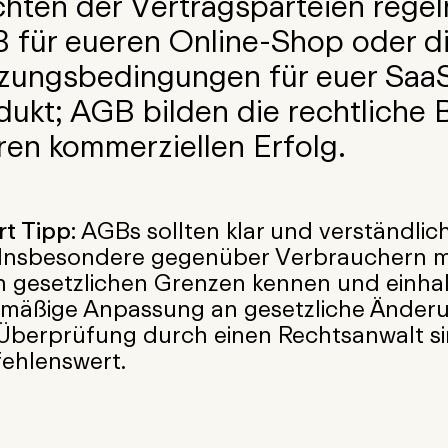
ichten der Vertragsparteien rege
 für eueren Online-Shop oder d
zungsbedingungen für euer Saa
dukt; AGB bilden die rechtliche B
ren kommerziellen Erfolg.
t Tipp:
AGBs sollten klar und verständlich
. Insbesondere gegenüber Verbrauchern mü
en gesetzlichen Grenzen kennen und einhal
lmäßige Anpassung an gesetzliche Änder
 Überprüfung durch einen Rechtsanwalt s
ehlenswert.