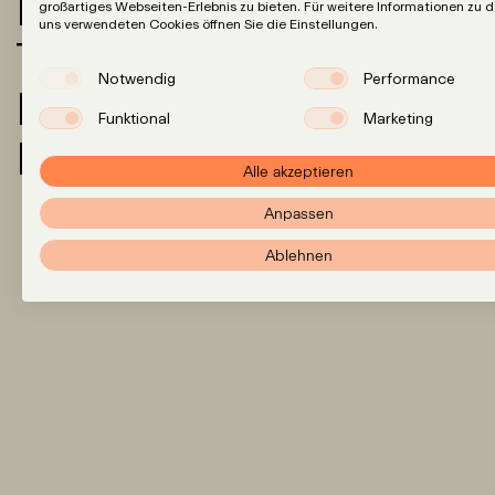
Expertise
großartiges Webseiten-Erlebnis zu bieten. Für weitere Informationen zu 
uns verwendeten Cookies öffnen Sie die Einstellungen.
Team
Notwendig
Performance
Insights
Funktional
Marketing
Karriere
Alle akzeptieren
Anpassen
Ablehnen