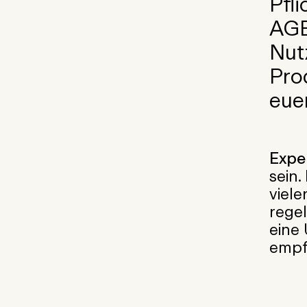
Pfl
AGB
Nut
Pro
eue
Exper
sein
viel
rege
eine
empf