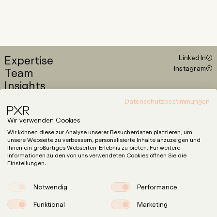
Expertise
LinkedIn
Instagram
Team
Insights
Karriere
Datenschutzbestimmungen
Wir verwenden Cookies
info@pxr.law
Wir können diese zur Analyse unserer Besucherdaten platzieren, um
PXR Rechtsanwaltsgesellschaft mbH
unsere Webseite zu verbessern, personalisierte Inhalte anzuzeigen und
Ihnen ein großartiges Webseiten-Erlebnis zu bieten. Für weitere
Berliner Office
Informationen zu den von uns verwendeten Cookies öffnen Sie die
Linienstraße 214
Einstellungen.
10119 Berlin
+49 (0)30 629 3145 0
Notwendig
Performance
Münchener Office
Klenzestraße 38
Funktional
Marketing
80469 München