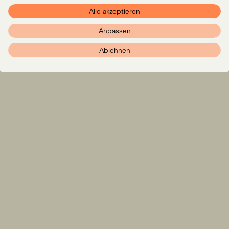
+49 (0)89 381 6444 1
Alle akzeptieren
Presse
Datenschutzerklärung
Anpassen
Imprint
Ablehnen