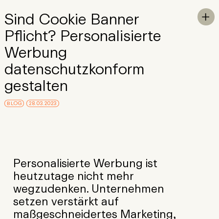
Skip to Main Content
Sind Cookie Banner
To

Pflicht? Personalisierte
Werbung
datenschutzkonform
gestalten
BLOG
28.03.2023
Personalisierte Werbung ist
heutzutage nicht mehr
wegzudenken. Unternehmen
setzen verstärkt auf
maßgeschneidertes Marketing,