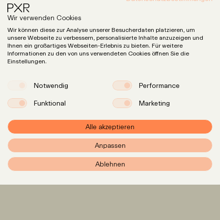
entry_point=ig_help_center_data_policy_redirect
)
TalentRocket
Wir verwenden Cookies
(
https://www.talentrocket.de/datenschutz
).
Wir können diese zur Analyse unserer Besucherdaten platzieren, um
unsere Webseite zu verbessern, personalisierte Inhalte anzuzeigen und
Change cookie settings
Ihnen ein großartiges Webseiten-Erlebnis zu bieten. Für weitere
Informationen zu den von uns verwendeten Cookies öffnen Sie die
Einstellungen.
c) Analyse- und Marketing-Tools
Google Analytics und Google Search
Console
Notwendig
Performance
Wir verwenden auf unserer Website
Google Analytics, einen
Funktional
Marketing
Webanalysedienst der Google Ireland
Limited, Building Gordon House, 4
Alle akzeptieren
Barrow St, Dublin, D04 E5W5, Irland
(„Google").
Anpassen
PXR – Home
Google Analytics verwendet sogenannte
Zählpixel und Cookies. Die durch ein
Ablehnen
Cookie erzeugten Informationen über
Ihre Benutzung dieser Website werden in
der Regel an einen Server von Google in
den USA übertragen und dort
gespeichert. Durch die Aktivierung der