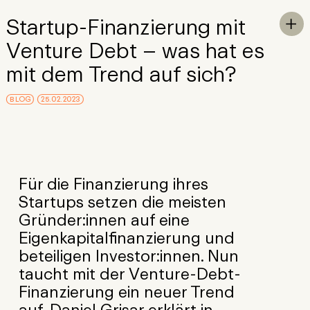
Skip to Main Content
Startup-Finanzierung mit
To

Venture Debt – was hat es
mit dem Trend auf sich?
BLOG
25.02.2023
Für die Finanzierung ihres
Startups setzen die meisten
Gründer:innen auf eine
Eigenkapitalfinanzierung und
beteiligen Investor:innen. Nun
taucht mit der Venture-Debt-
Finanzierung ein neuer Trend
auf. Daniel Grisar erklärt in