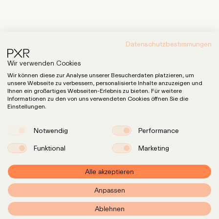
Datenschutzbestimmungen
Expertise
Wir verwenden Cookies
LinkedIn
Instagram
Team
Wir können diese zur Analyse unserer Besucherdaten platzieren, um
unsere Webseite zu verbessern, personalisierte Inhalte anzuzeigen und
Insights
Ihnen ein großartiges Webseiten-Erlebnis zu bieten. Für weitere
Informationen zu den von uns verwendeten Cookies öffnen Sie die
Karriere
Einstellungen.
Notwendig
Performance
info@pxr.law
PXR Rechtsanwaltsgesellschaft mbH
Funktional
Marketing
Berliner Office
Linienstraße 214
Alle akzeptieren
10119 Berlin
+49 (0)30 629 3145 0
Anpassen
Münchener Office
Ablehnen
Klenzestraße 38