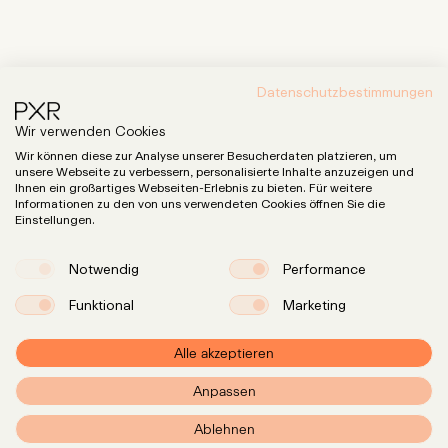
Datenschutzbestimmungen
Expertise
Wir verwenden Cookies
LinkedIn
Instagram
Team
Wir können diese zur Analyse unserer Besucherdaten platzieren, um
unsere Webseite zu verbessern, personalisierte Inhalte anzuzeigen und
Insights
Ihnen ein großartiges Webseiten-Erlebnis zu bieten. Für weitere
Informationen zu den von uns verwendeten Cookies öffnen Sie die
Karriere
Einstellungen.
Notwendig
Performance
info@pxr.law
PXR Rechtsanwaltsgesellschaft mbH
Funktional
Marketing
Berliner Office
Linienstraße 214
Alle akzeptieren
10119 Berlin
+49 (0)30 629 3145 0
Anpassen
Münchener Office
Ablehnen
Klenzestraße 38