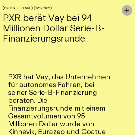
Skip to Main Content
PRESS RELEASE
12.12.2021
To

PXR berät Vay bei 94
Millionen Dollar Serie-B-
Finanzierungsrunde
PXR hat Vay, das Unternehmen
für autonomes Fahren, bei
seiner Serie-B-Finanzierung
beraten. Die
Finanzierungsrunde mit einem
Gesamtvolumen von 95
Millionen Dollar wurde von
Kinnevik, Eurazeo und Coatue