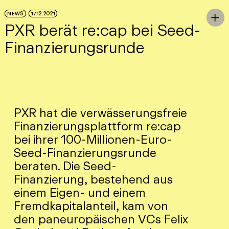
Skip to Main Content
NEWS
17.12.2021
To

PXR berät re:cap bei Seed-
Finanzierungsrunde
PXR hat die verwässerungsfreie
Finanzierungsplattform re:cap
bei ihrer 100-Millionen-Euro-
Seed-Finanzierungsrunde
beraten. Die Seed-
Finanzierung, bestehend aus
einem Eigen- und einem
Fremdkapitalanteil, kam von
den paneuropäischen VCs Felix