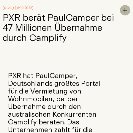
Skip to Main Content
DEAL
19.10.2022
To

PXR berät PaulCamper bei
47 Millionen Übernahme
durch Camplify
PXR hat PaulCamper,
Deutschlands größtes Portal
für die Vermietung von
Wohnmobilen, bei der
Übernahme durch den
australischen Konkurrenten
Camplify beraten. Das
Unternehmen zahlt für die