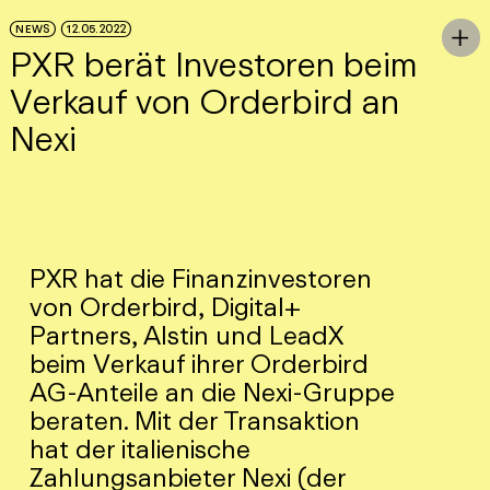
Skip to Main Content
NEWS
12.05.2022
To

PXR berät Investoren beim
Verkauf von Orderbird an
Nexi
PXR hat die Finanzinvestoren
von Orderbird, Digital+
Partners, Alstin und LeadX
beim Verkauf ihrer Orderbird
AG-Anteile an die Nexi-Gruppe
beraten. Mit der Transaktion
hat der italienische
Zahlungsanbieter Nexi (der