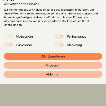
Wir verwenden Cookies
Wir können diese zur Analyse unserer Besucherdaten platzieren, um
unsere Webseite zu verbessern, personalisierte Inhalte anzuzeigen und
Ihnen ein großartiges Webseiten-Erlebnis zu bieten. Für weitere
Informationen zu den von uns verwendeten Cookies öffnen Sie die
Einstellungen.
Notwendig
Performance
Funktional
Marketing
Expertise
LinkedIn
Instagram
Team
Alle akzeptieren
Insights
Anpassen
Karriere
Ablehnen
info@pxr.law
PXR Rechtsanwaltsgesellschaft mbH
Berliner Office
Linienstraße 214
10119 Berlin