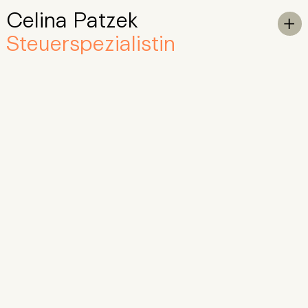
Celina Patzek
Skip to Main Content
To

Steuerspezialistin