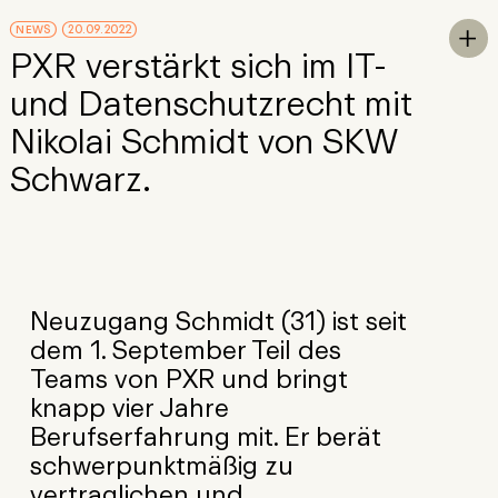
Skip to Main Content
NEWS
20.09.2022
To

PXR verstärkt sich im IT-
und Datenschutzrecht mit
Nikolai Schmidt von SKW
Schwarz.
Neuzugang Schmidt (31) ist seit
dem 1. September Teil des
Teams von PXR und bringt
knapp vier Jahre
Berufserfahrung mit. Er berät
schwerpunktmäßig zu
vertraglichen und