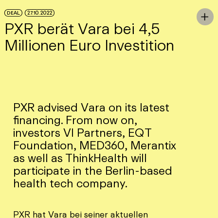
Skip to Main Content
DEAL
27.10.2022
To

PXR berät Vara bei 4,5
Millionen Euro Investition
PXR advised Vara on its latest
financing. From now on,
investors VI Partners, EQT
Foundation, MED360, Merantix
as well as ThinkHealth will
participate in the Berlin-based
health tech company.
PXR hat Vara bei seiner aktuellen