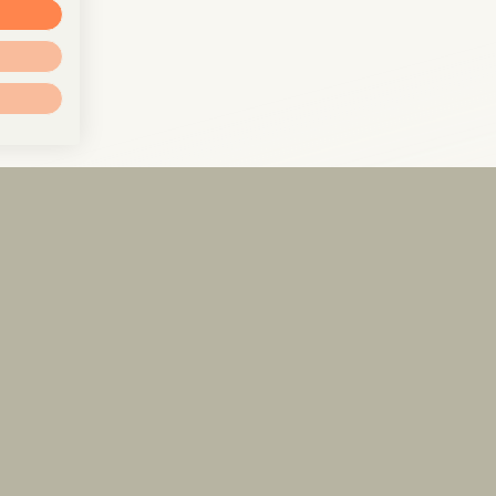
info@pxr.law
PXR Rechtsanwaltsgesellschaft mbH
Berliner Office
Linienstraße 214
10119 Berlin
+49 (0)30 629 3145 0