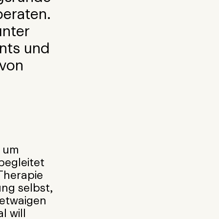
beraten.
unter
nts und
 von
p um
begleitet
Therapie
ng selbst,
 etwaigen
l will