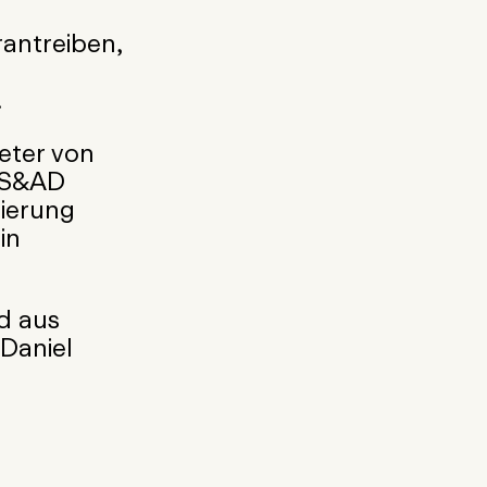
antreiben,
.
eter von
MS&AD
ierung
in
d aus
 Daniel