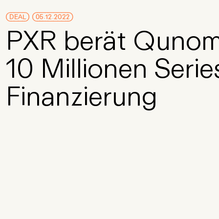
Skip to Main Content
DEAL
05.12.2022
PXR berät Qunome
10 Millionen Serie
Finanzierung