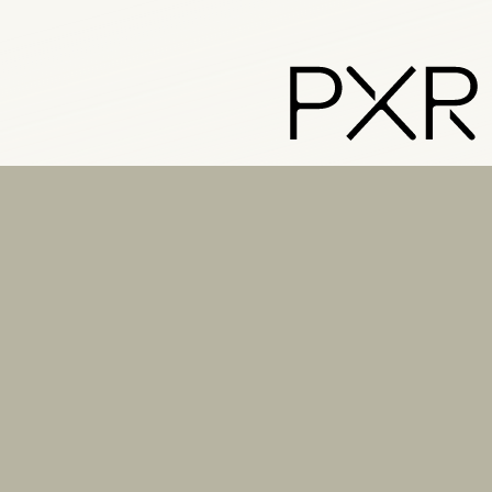
PXR – Home
LinkedIn
Instagram