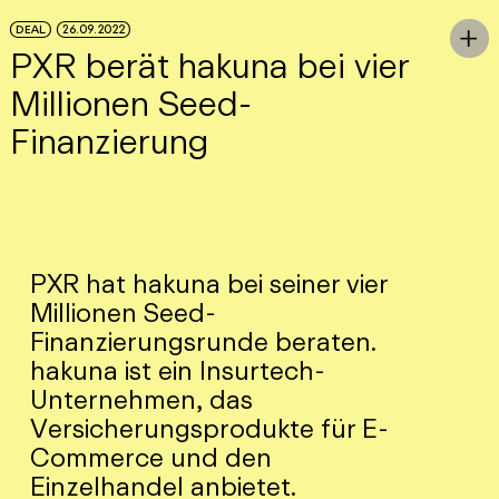
Skip to Main Content
DEAL
26.09.2022
To

PXR berät hakuna bei vier
Millionen Seed-
Finanzierung
PXR hat hakuna bei seiner vier
Millionen Seed-
Finanzierungsrunde beraten.
hakuna ist ein Insurtech-
Unternehmen, das
Versicherungsprodukte für E-
Commerce und den
Einzelhandel anbietet.