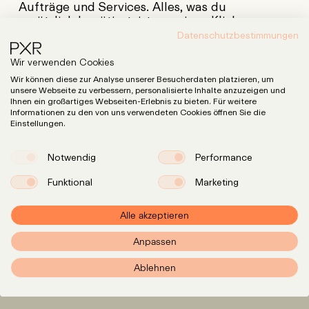
Aufträge und Services. Alles, was du
zusätzlich benötigst, ist nur einen Klick
entfernt:
Datenschutzbestimmungen
Wir verwenden Cookies
Datenschutzvereinbarung
PDF
Wir können diese zur Analyse unserer Besucherdaten platzieren, um
unsere Webseite zu verbessern, personalisierte Inhalte anzuzeigen und
Datenschutzvereinbarung
PDF
Ihnen ein großartiges Webseiten-Erlebnis zu bieten. Für weitere
(englische
Version)
Informationen zu den von uns verwendeten Cookies öffnen Sie die
Einstellungen.
Notwendig
Performance
Funktional
Marketing
Alle akzeptieren
Anpassen
Ablehnen
DOKUMENTE UND INFORMATIONEN
Expertise
LinkedIn
Instagram
Team