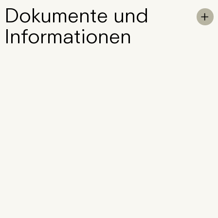
Dokumente
und
Skip to Main Content
To

Informationen